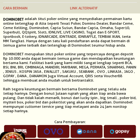
CARA BERMAIN
LINK ALTERNATIF
© Copyright 2026 dominobetell.net - All right reserved | 18+
adalah situs poker online yang menyediakan permainan kartu
DOMINOBET
online terlengkap di Asia seperti Texas Poker, Domino Dealer, Bandar Ceme,
Ceme Keliling, Dominobet, Capsa Susun, Bandar Capsa, Omaha, Super10,
Superbull, QQspirit, Slots, IDNLIVE, LIVE CASINO, Togel dan E-SPORT,
sportbook, E-lottery, IDNARCADE, IDNTRADE, IDNRAFFLE, TEMBAK IKAN, serta
MM Tangkas. Hanya dengan satu kali pendaftaran anda dapat bermain di
semua game terbaik dan terlengkap di Dominobet seumur hidup anda.
DOMINOBET merupakan situs poker online yang terpercaya dengan deposit
Rp 10.000 anda dapat bermain semua game dan mendapatkan keuntungan
bersama kami. Fasilitas bank yang kami miliki sangat lengkap seperti BCA,
BSI, BNI, BRI, CIMBNIAGA, MANDIRI, MAYBANK, MEGA, PERMATA, SINARMAS, PANIN
, JENIUS , KOSPIN JASA , EWALLET , SAKUKU , SEABANK , OVO , LINKAJA , JAGO ,
GOPAY , DANA , DANAMON juga Virtual Account, QRIS serta Voucher88
sehingga membuat anda mudah untuk bertransaksi.
Raih segera keuntungan bermain bersama Dominobet yang selalu ada
setiap harinya. Dengan bonus jutaan rupiah yang akan siap anda bawa
pulang. Dan tidak kalah menarik, bonus dari lucky spin , big small , poker bid,
mysteri box, poker bid dan pokerslot yang akan anda dapatkan. Dominobet
mempunyai customer service yang siap melayani anda 24 jam nonstop
setiap harinya.
Cara Pembayaran: