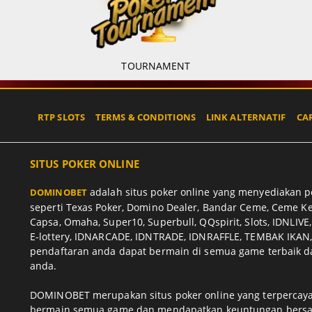
TOURNAMENT
RTP SLOTS
TERMS & CONDITIONS
LINK ALTERNATIF
CA
SITUS POKER ONLINE
adalah situs poker online yang menyediakan pe
DOMINOBET
seperti Texas Poker, Domino Dealer, Bandar Ceme, Ceme Ke
Capsa, Omaha, Super10, Superbull, QQspirit, Slots, IDNLIVE
E-lottery, IDNARCADE, IDNTRADE, IDNRAFFLE, TEMBAK IKAN,
pendaftaran anda dapat bermain di semua game terbaik d
anda.
DOMINOBET merupakan situs poker online yang terpercaya
bermain semua game dan mendapatkan keuntungan bersama 