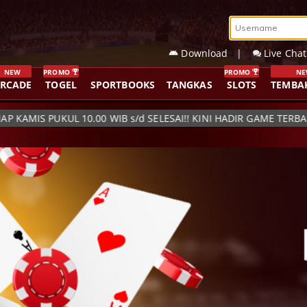
Download |
Live Ch
NEW
PROMO
PROMO
NE
RCADE
TOGEL
SPORTBOOKS
TANGKAS
SLOTS
TEMBA
PUKUL 10.00 WIB s/d SELESAI!! KINI HADIR GAME TERBARU JOKER