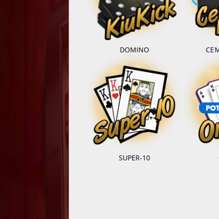
DOMINO
CEM
SUPER-10